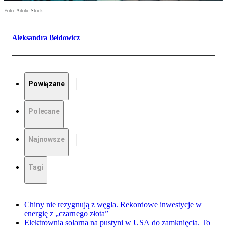
Foto: Adobe Stock
Aleksandra Bełdowicz
Powiązane
Polecane
Najnowsze
Tagi
Chiny nie rezygnują z węgla. Rekordowe inwestycje w
energię z „czarnego złota”
Elektrownia solarna na pustyni w USA do zamknięcia. To