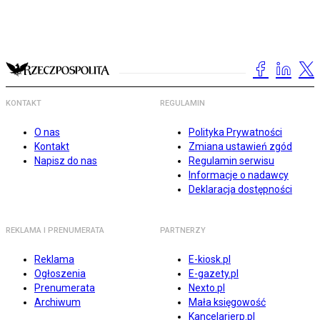
KONTAKT
REGULAMIN
O nas
Polityka Prywatności
Kontakt
Zmiana ustawień zgód
Napisz do nas
Regulamin serwisu
Informacje o nadawcy
Deklaracja dostępności
REKLAMA I PRENUMERATA
PARTNERZY
Reklama
E-kiosk.pl
Ogłoszenia
E-gazety.pl
Prenumerata
Nexto.pl
Archiwum
Mała księgowość
Kancelarierp.pl