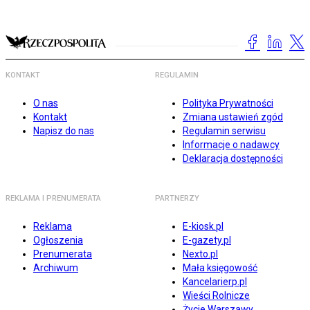
KONTAKT
REGULAMIN
O nas
Polityka Prywatności
Kontakt
Zmiana ustawień zgód
Napisz do nas
Regulamin serwisu
Informacje o nadawcy
Deklaracja dostępności
REKLAMA I PRENUMERATA
PARTNERZY
Reklama
E-kiosk.pl
Ogłoszenia
E-gazety.pl
Prenumerata
Nexto.pl
Archiwum
Mała księgowość
Kancelarierp.pl
Wieści Rolnicze
Życie Warszawy