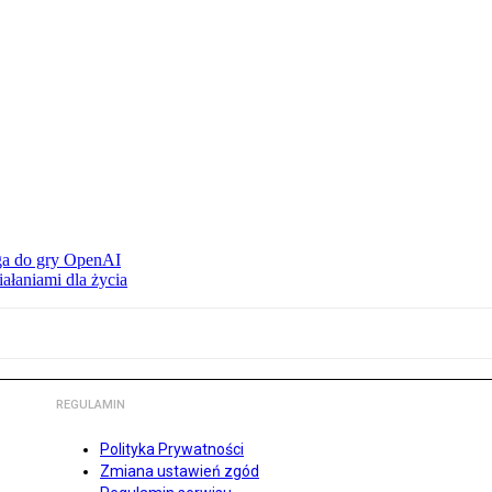
ąga do gry OpenAI
ałaniami dla życia
REGULAMIN
Polityka Prywatności
Zmiana ustawień zgód