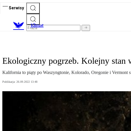
Serwisy
K
limat
Ekologiczny pogrzeb. Kolejny stan 
Kalifornia to piąty po Waszyngtonie, Kolorado, Oregonie i Vermont 
Publikacja:
26.09.2022 13:48