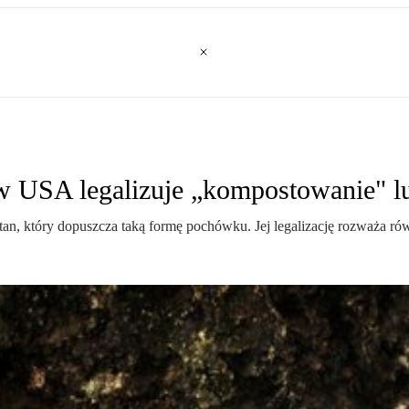
w USA legalizuje „kompostowanie" l
stan, który dopuszcza taką formę pochówku. Jej legalizację rozważa r