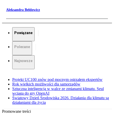
Aleksandra Bełdowicz
Powiązane
Polecane
Najnowsze
Projekt UC100 znów pod mocnym ostrzałem ekspertów
Rok wielkich możliwości dla samorządów
Sztuczna inteligencja w walce ze zmianami klimatu. Seul
wciąga do gry OpenAI
Światowy Dzień Środowiska 2026. Działania dla klimatu są
działaniami dla życia
Promowane treści