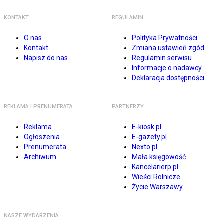
KONTAKT
REGULAMIN
O nas
Polityka Prywatności
Kontakt
Zmiana ustawień zgód
Napisz do nas
Regulamin serwisu
Informacje o nadawcy
Deklaracja dostępności
REKLAMA I PRENUMERATA
PARTNERZY
Reklama
E-kiosk.pl
Ogłoszenia
E-gazety.pl
Prenumerata
Nexto.pl
Archiwum
Mała księgowość
Kancelarierp.pl
Wieści Rolnicze
Życie Warszawy
NASZE WYDARZENIA