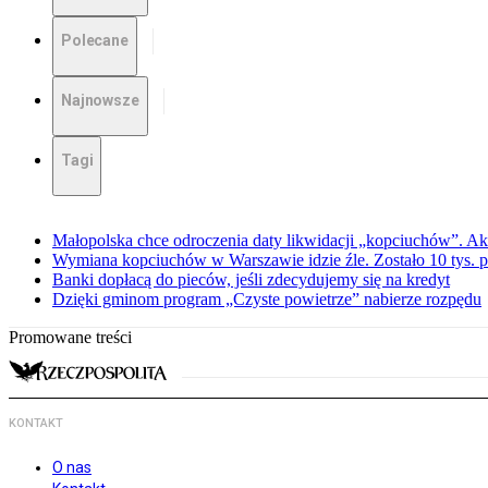
Polecane
Najnowsze
Tagi
Małopolska chce odroczenia daty likwidacji „kopciuchów”. Ak
Wymiana kopciuchów w Warszawie idzie źle. Zostało 10 tys. p
Banki dopłacą do pieców, jeśli zdecydujemy się na kredyt
Dzięki gminom program „Czyste powietrze” nabierze rozpędu
Promowane treści
KONTAKT
O nas