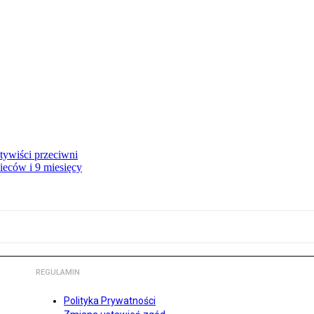
tywiści przeciwni
ieców i 9 miesięcy
REGULAMIN
Polityka Prywatności