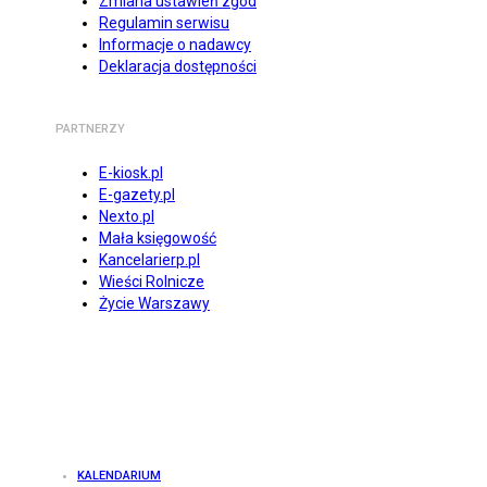
Zmiana ustawień zgód
Regulamin serwisu
Informacje o nadawcy
Deklaracja dostępności
PARTNERZY
E-kiosk.pl
E-gazety.pl
Nexto.pl
Mała księgowość
Kancelarierp.pl
Wieści Rolnicze
Życie Warszawy
KALENDARIUM