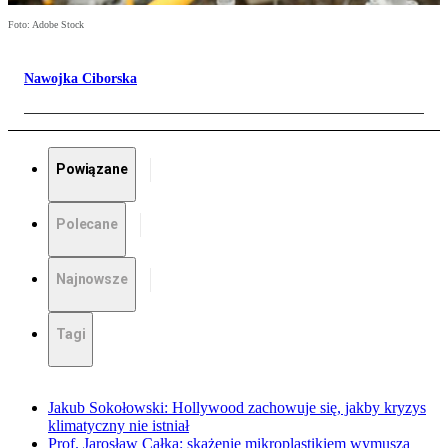
Foto: Adobe Stock
Nawojka Ciborska
Powiązane
Polecane
Najnowsze
Tagi
Jakub Sokołowski: Hollywood zachowuje się, jakby kryzys
klimatyczny nie istniał
Prof. Jarosław Całka: skażenie mikroplastikiem wymusza