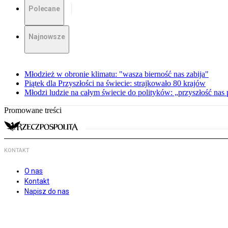
Polecane
Najnowsze
Młodzież w obronie klimatu: "wasza bierność nas zabija"
Piątek dla Przyszłości na świecie: strajkowało 80 krajów
Młodzi ludzie na całym świecie do polityków: „przyszłość nas 
Promowane treści
KONTAKT
O nas
Kontakt
Napisz do nas