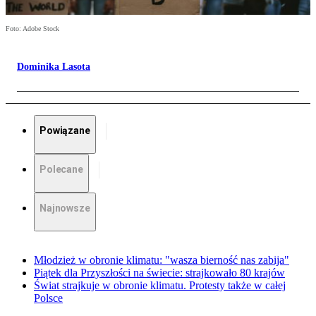
Foto: Adobe Stock
Dominika Lasota
Powiązane
Polecane
Najnowsze
Młodzież w obronie klimatu: "wasza bierność nas zabija"
Piątek dla Przyszłości na świecie: strajkowało 80 krajów
Świat strajkuje w obronie klimatu. Protesty także w całej
Polsce