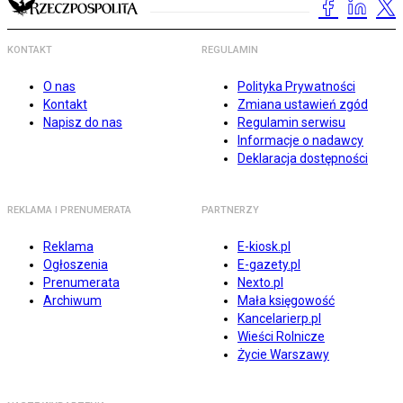
KONTAKT
REGULAMIN
O nas
Polityka Prywatności
Kontakt
Zmiana ustawień zgód
Napisz do nas
Regulamin serwisu
Informacje o nadawcy
Deklaracja dostępności
REKLAMA I PRENUMERATA
PARTNERZY
Reklama
E-kiosk.pl
Ogłoszenia
E-gazety.pl
Prenumerata
Nexto.pl
Archiwum
Mała księgowość
Kancelarierp.pl
Wieści Rolnicze
Życie Warszawy