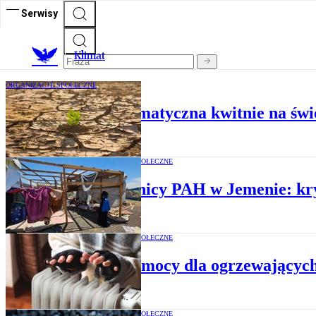
Serwisy
K
limat
ORGANIZACJE SPOŁECZNE
Dezinformacja klimatyczna kwitnie na świ
ORGANIZACJE SPOŁECZNE
Pracownicy PAH w Jemenie: kry
ORGANIZACJE SPOŁECZNE
Chcą pomocy dla ogrzewającyc
ORGANIZACJE SPOŁECZNE