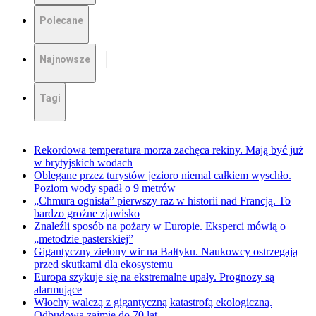
Polecane
Najnowsze
Tagi
Rekordowa temperatura morza zachęca rekiny. Mają być już
w brytyjskich wodach
Oblegane przez turystów jezioro niemal całkiem wyschło.
Poziom wody spadł o 9 metrów
„Chmura ognista” pierwszy raz w historii nad Francją. To
bardzo groźne zjawisko
Znaleźli sposób na pożary w Europie. Eksperci mówią o
„metodzie pasterskiej”
Gigantyczny zielony wir na Bałtyku. Naukowcy ostrzegają
przed skutkami dla ekosystemu
Europa szykuje się na ekstremalne upały. Prognozy są
alarmujące
Włochy walczą z gigantyczną katastrofą ekologiczną.
Odbudowa zajmie do 70 lat