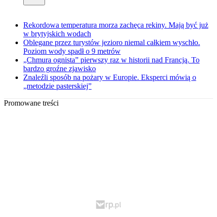
Rekordowa temperatura morza zachęca rekiny. Mają być już
w brytyjskich wodach
Oblegane przez turystów jezioro niemal całkiem wyschło.
Poziom wody spadł o 9 metrów
„Chmura ognista” pierwszy raz w historii nad Francją. To
bardzo groźne zjawisko
Znaleźli sposób na pożary w Europie. Eksperci mówią o
„metodzie pasterskiej”
Promowane treści