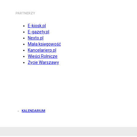
PARTNERZY
E-kiosk.pl
E-gazety.pl
Nexto.pl
Mała księgowość
Kancelarierp.pl
Wieści Rolnicze
Życie Warszawy
KALENDARIUM