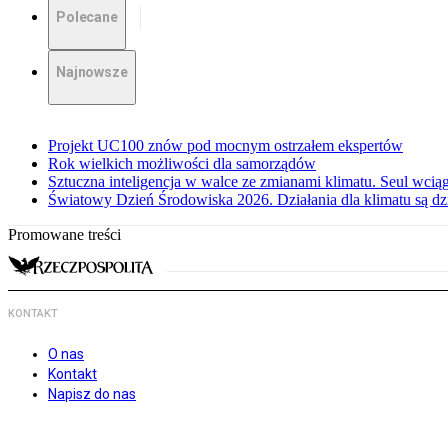
Polecane
Najnowsze
Projekt UC100 znów pod mocnym ostrzałem ekspertów
Rok wielkich możliwości dla samorządów
Sztuczna inteligencja w walce ze zmianami klimatu. Seul wci
Światowy Dzień Środowiska 2026. Działania dla klimatu są dzi
Promowane treści
KONTAKT
O nas
Kontakt
Napisz do nas