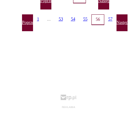
Poprzednia
Następna
1
...
53
54
55
57
56
Poprzednia
Następna