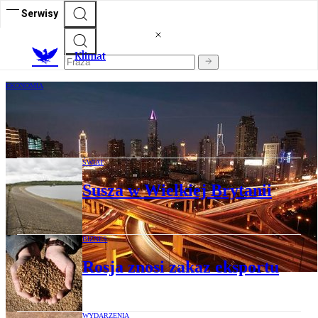
Serwisy
K
limat
EKONOMIA
Szanghaj będzie racjonować dostawy
prądu
ŚWIAT
Susza w Wielkiej Brytanii
BIZNES
Rosja znosi zakaz eksportu
WYDARZENIA