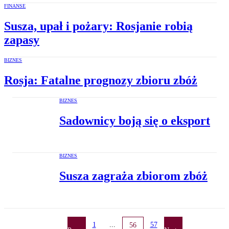
FINANSE
Susza, upał i pożary: Rosjanie robią
zapasy
BIZNES
Rosja: Fatalne prognozy zbioru zbóż
BIZNES
Sadownicy boją się o eksport
BIZNES
Susza zagraża zbiorom zbóż
1
...
57
56