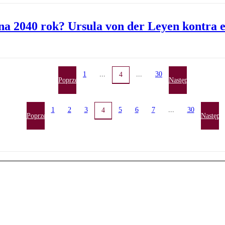
na 2040 rok? Ursula von der Leyen kontra 
1
...
...
30
4
Poprzednia
Następna
1
2
3
5
6
7
...
30
4
Poprzednia
Następn