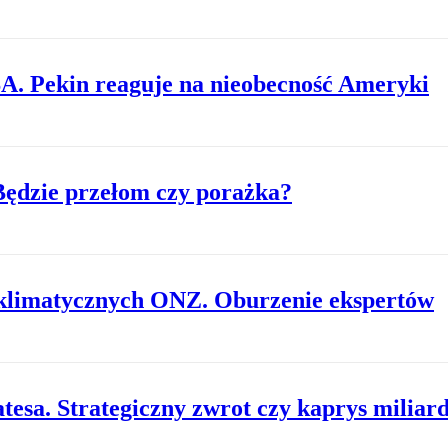
A. Pekin reaguje na nieobecność Ameryki
 Będzie przełom czy porażka?
h klimatycznych ONZ. Oburzenie ekspertów
tesa. Strategiczny zwrot czy kaprys miliar