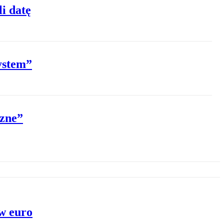
i datę
ystem”
czne”
w euro