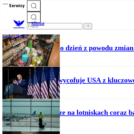
Serwisy
K
limat
KLIMAT I LUDZIE
Ile dopłacamy na co dzień z powodu zmian 
LIDERZY
Trump wycofuje USA z kluczowej
KLIMAT I LUDZIE
Powietrze na lotniskach coraz 
KLIMAT I LUDZIE