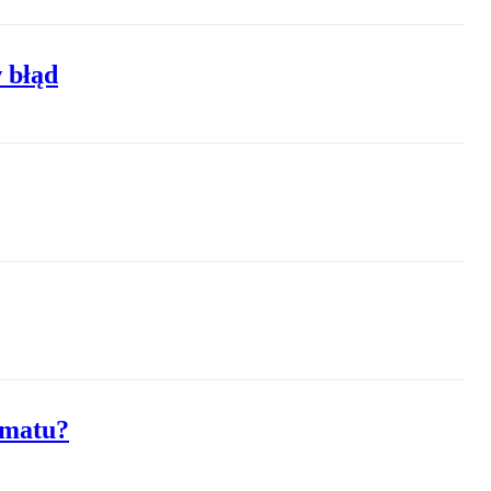
 błąd
imatu?