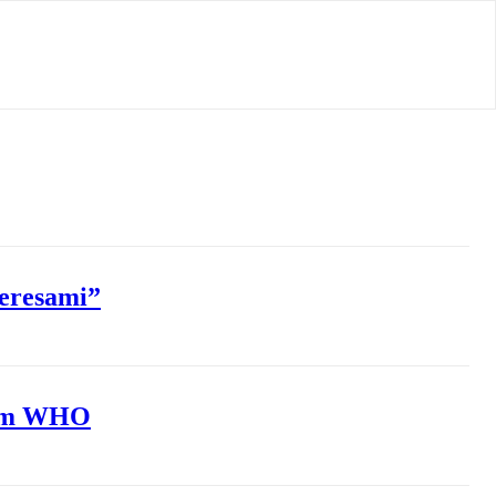
teresami”
norm WHO