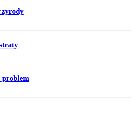
przyrody
straty
a problem