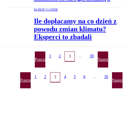
KLIMAT I LUDZIE
Ile dopłacamy na co dzień z
powodu zmian klimatu?
Eksperci to zbadali
1
2
...
30
3
Poprzednia
Następna
1
2
4
5
6
...
30
3
Poprzednia
Następna