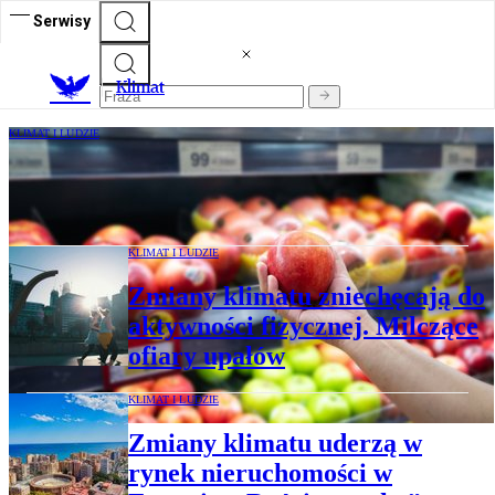
Serwisy
K
limat
KLIMAT I LUDZIE
Jabłko, które przetrwa zmiany klimatu.
Kulisy amerykańskiego projektu Sunflare
KLIMAT I LUDZIE
Zmiany klimatu zniechęcają do
aktywności fizycznej. Milczące
ofiary upałów
KLIMAT I LUDZIE
Zmiany klimatu uderzą w
rynek nieruchomości w