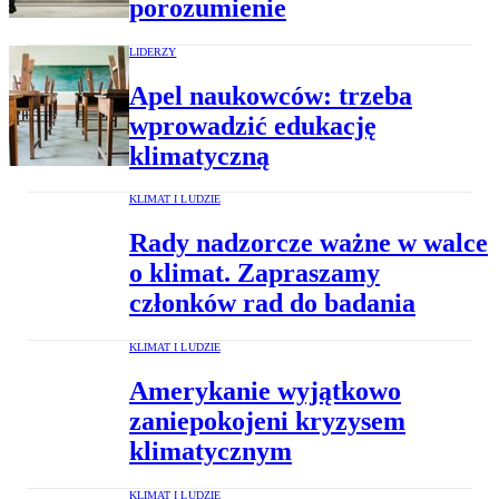
porozumienie
LIDERZY
Apel naukowców: trzeba
wprowadzić edukację
klimatyczną
KLIMAT I LUDZIE
Rady nadzorcze ważne w walce
o klimat. Zapraszamy
członków rad do badania
KLIMAT I LUDZIE
Amerykanie wyjątkowo
zaniepokojeni kryzysem
klimatycznym
KLIMAT I LUDZIE