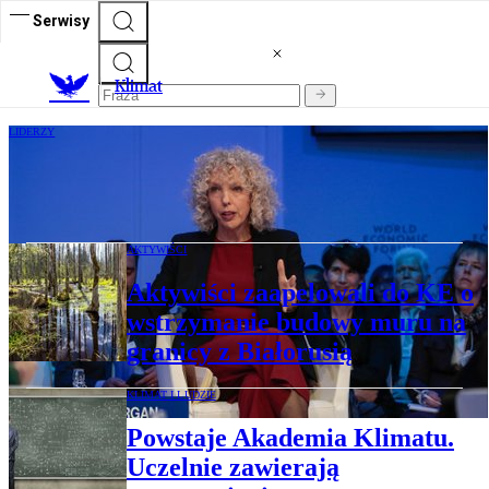
Serwisy
K
limat
LIDERZY
Była szefowa Greenpeace w niemieckim
rządzie. Szereg kontrowersji
AKTYWIŚCI
Aktywiści zaapelowali do KE o
wstrzymanie budowy muru na
granicy z Białorusią
KLIMAT I LUDZIE
Powstaje Akademia Klimatu.
Uczelnie zawierają