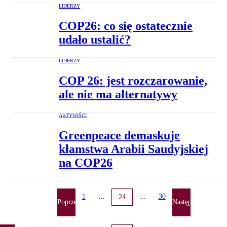
LIDERZY
COP26: co się ostatecznie
udało ustalić?
LIDERZY
COP 26: jest rozczarowanie,
ale nie ma alternatywy
AKTYWIŚCI
Greenpeace demaskuje
kłamstwa Arabii Saudyjskiej
na COP26
1
...
...
30
24
Poprzednia
Następna