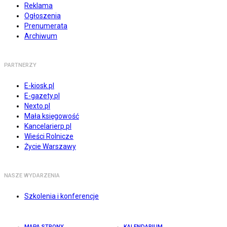
Reklama
Ogłoszenia
Prenumerata
Archiwum
PARTNERZY
E-kiosk.pl
E-gazety.pl
Nexto.pl
Mała księgowość
Kancelarierp.pl
Wieści Rolnicze
Życie Warszawy
NASZE WYDARZENIA
Szkolenia i konferencje
MAPA STRONY
KALENDARIUM