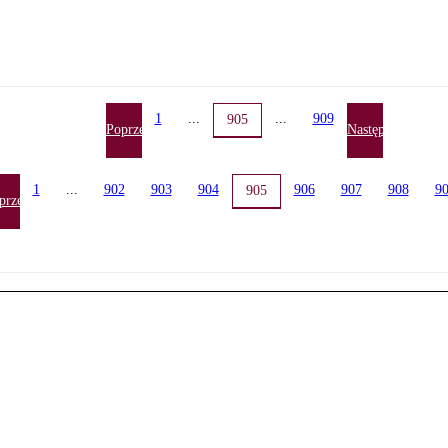
1
...
...
909
905
Poprzednia
Następna
1
...
902
903
904
906
907
908
9
905
przednia