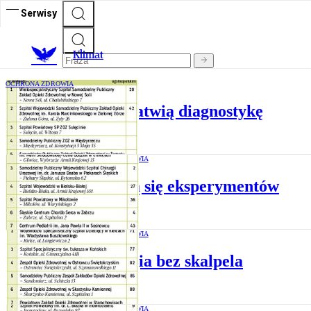
Serwisy
K
limat
OCHRONA ZDROWIA
Zakupy sprzętu ułatwią diagnostykę
OCHRONA ZDROWIA
Nie boją się eksperymentów
OCHRONA ZDROWIA
Chirurgia bez skalpela
OCHRONA ZDROWIA